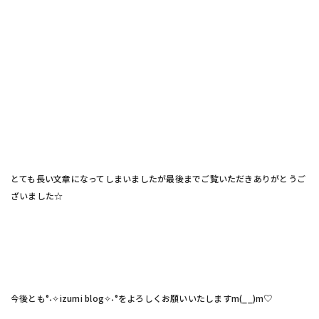
とても長い文章になってしまいましたが最後までご覧いただきありがとうご
ざいました☆
今後とも°˖✧izumi blog✧˖°をよろしくお願いいたしますm(__)m♡