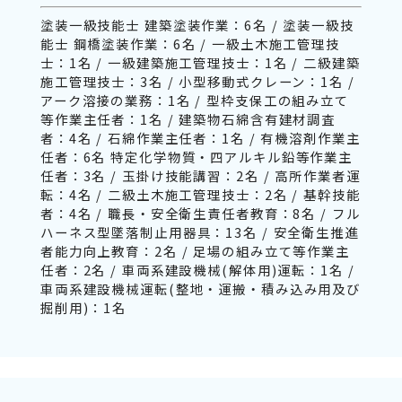
塗装一級技能士 建築塗装作業：6名 / 塗装一級技
能士 鋼橋塗装作業：6名 / 一級土木施工管理技
士：1名 / 一級建築施工管理技士：1名 / 二級建築
施工管理技士：3名 / 小型移動式クレーン：1名 /
アーク溶接の業務：1名 / 型枠支保工の組み立て
等作業主任者：1名 / 建築物石綿含有建材調査
者：4名 / 石綿作業主任者：1名 / 有機溶剤作業主
任者：6名 特定化学物質・四アルキル鉛等作業主
任者：3名 / 玉掛け技能講習：2名 / 高所作業者運
転：4名 / 二級土木施工管理技士：2名 / 基幹技能
者：4名 / 職長・安全衛生責任者教育：8名 / フル
ハーネス型墜落制止用器具：13名 / 安全衛生推進
者能力向上教育：2名 / 足場の組み立て等作業主
任者：2名 / 車両系建設機械(解体用)運転：1名 /
車両系建設機械運転(整地・運搬・積み込み用及び
掘削用)：1名