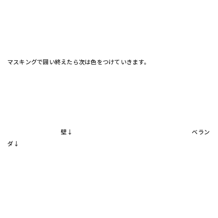
マスキングで囲い終えたら次は色をつけていきます。
壁↓ ベラン
ダ↓