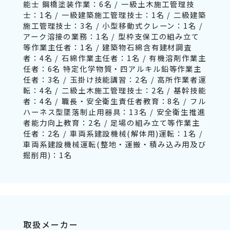
能士 鋼橋塗装作業：6名 / 一級土木施工管理技
士：1名 / 一級建築施工管理技士：1名 / 二級建築
施工管理技士：3名 / 小型移動式クレーン：1名 /
アーク溶接の業務：1名 / 型枠支保工の組み立て
等作業主任者：1名 / 建築物石綿含有建材調査
者：4名 / 石綿作業主任者：1名 / 有機溶剤作業主
任者：6名 特定化学物質・四アルキル鉛等作業主
任者：3名 / 玉掛け技能講習：2名 / 高所作業者運
転：4名 / 二級土木施工管理技士：2名 / 基幹技能
者：4名 / 職長・安全衛生責任者教育：8名 / フル
ハーネス型墜落制止用器具：13名 / 安全衛生推進
者能力向上教育：2名 / 足場の組み立て等作業主
任者：2名 / 車両系建設機械(解体用)運転：1名 /
車両系建設機械運転(整地・運搬・積み込み用及び
掘削用)：1名
取扱メーカー