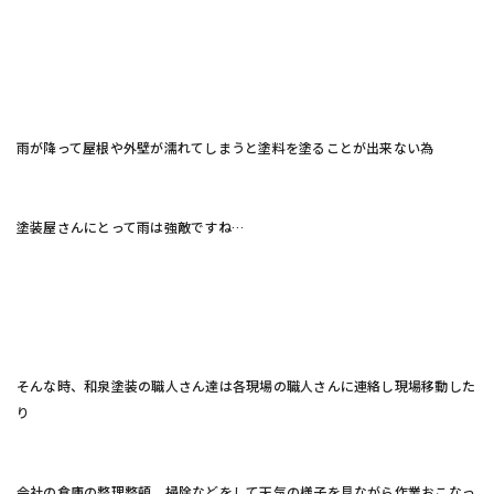
雨が降って屋根や外壁が濡れてしまうと塗料を塗ることが出来ない為
塗装屋さんにとって雨は強敵ですね…
そんな時、和泉塗装の職人さん達は各現場の職人さんに連絡し現場移動した
り
会社の倉庫の整理整頓、掃除などをして天気の様子を見ながら作業おこなっ