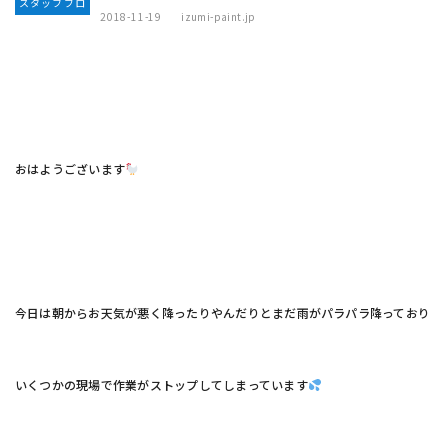
スタッフブロ
2018-11-19
izumi-paint.jp
グ
おはようございます
今日は朝からお天気が悪く降ったりやんだりとまだ雨がパラパラ降っており
いくつかの現場で作業がストップしてしまっています