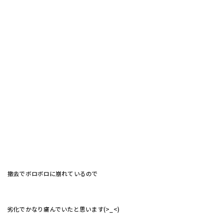
撤去でボロボロに崩れているので
劣化でかなり痛んでいたと思います(>_<)