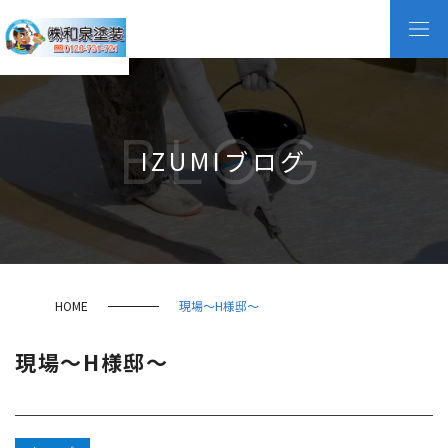
BLOG
IZUMIブログ
HOME
現場～H様邸～
現場～H様邸～