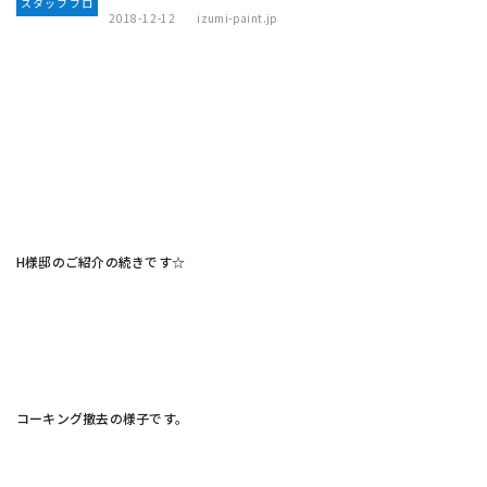
スタッフブロ
2018-12-12
izumi-paint.jp
グ
H様邸のご紹介の続きです☆
コーキング撤去の様子です。