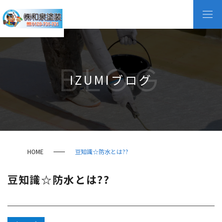
BLOG
IZUMIブログ
HOME
豆知識☆防水とは??
豆知識☆防水とは??