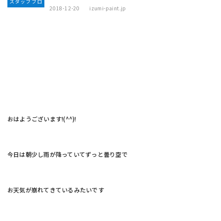
スタッフブロ
2018-12-20
izumi-paint.jp
グ
おはようございます!(^^)!
今日は朝少し雨が降っていてずっと曇り空で
お天気が崩れてきているみたいです