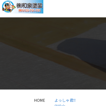
HOME
よっしゃ君‼
(^^)☆