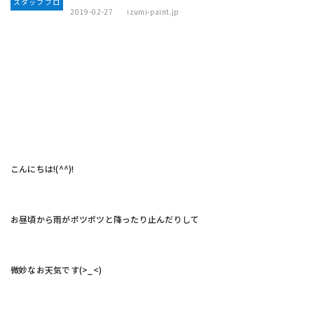
スタッフブロ
2019-02-27
izumi-paint.jp
グ
こんにちは!(^^)!
お昼頃から雨がポツポツと降ったり止んだりして
微妙なお天気です(>_<)