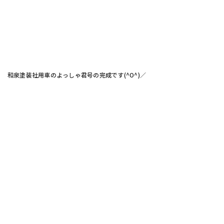
和泉塗装社用車のよっしゃ君号の完成です(^O^)／