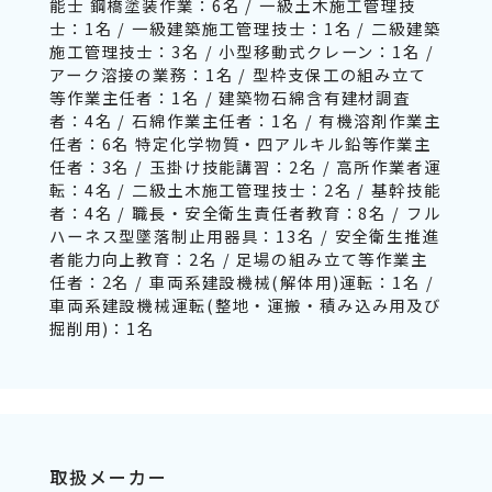
能士 鋼橋塗装作業：6名 / 一級土木施工管理技
士：1名 / 一級建築施工管理技士：1名 / 二級建築
施工管理技士：3名 / 小型移動式クレーン：1名 /
アーク溶接の業務：1名 / 型枠支保工の組み立て
等作業主任者：1名 / 建築物石綿含有建材調査
者：4名 / 石綿作業主任者：1名 / 有機溶剤作業主
任者：6名 特定化学物質・四アルキル鉛等作業主
任者：3名 / 玉掛け技能講習：2名 / 高所作業者運
転：4名 / 二級土木施工管理技士：2名 / 基幹技能
者：4名 / 職長・安全衛生責任者教育：8名 / フル
ハーネス型墜落制止用器具：13名 / 安全衛生推進
者能力向上教育：2名 / 足場の組み立て等作業主
任者：2名 / 車両系建設機械(解体用)運転：1名 /
車両系建設機械運転(整地・運搬・積み込み用及び
掘削用)：1名
取扱メーカー