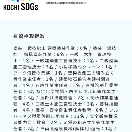
有資格取得数
塗装一級技能士 建築塗装作業：6名 / 塗装一級技
能士 鋼橋塗装作業：6名 / 一級土木施工管理技
士：1名 / 一級建築施工管理技士：1名 / 二級建築
施工管理技士：3名 / 小型移動式クレーン：1名 /
アーク溶接の業務：1名 / 型枠支保工の組み立て
等作業主任者：1名 / 建築物石綿含有建材調査
者：4名 / 石綿作業主任者：1名 / 有機溶剤作業主
任者：6名 特定化学物質・四アルキル鉛等作業主
任者：3名 / 玉掛け技能講習：2名 / 高所作業者運
転：4名 / 二級土木施工管理技士：2名 / 基幹技能
者：4名 / 職長・安全衛生責任者教育：8名 / フル
ハーネス型墜落制止用器具：13名 / 安全衛生推進
者能力向上教育：2名 / 足場の組み立て等作業主
任者：2名 / 車両系建設機械(解体用)運転：1名 /