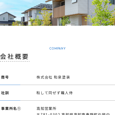
COMPANY
会社概要
商号
株式会社 和泉塗装
社訓
和して同ぜず職人侍
事業所名①
高知営業所
〒781-0302 高知県高知市春野町弘岡中