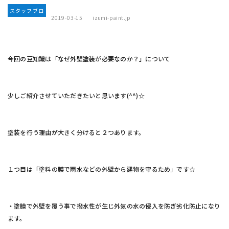
スタッフブロ
2019-03-15
izumi-paint.jp
グ
今回の豆知識は「なぜ外壁塗装が必要なのか？」について
少しご紹介させていただきたいと思います(^^)☆
塗装を行う理由が大きく分けると２つあります。
１つ目は「塗料の膜で雨水などの外壁から建物を守るため」です☆
・塗膜で外壁を覆う事で撥水性が生じ外気の水の侵入を防ぎ劣化防止になり
ます。