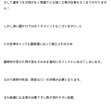
そして基本つなぎ目がなく雨漏りにも強く工事の日数もそこまでかかりませ
ん！
しかし良い面だけではなくデメリットもございます(>_<)
どの瓦棒をとっても屋根面に沿って施工されるため
屋根材が受けた熱や音をそのまま室内にダイレクトに伝えてしまいます。
なので断熱や防音（雨音など）の対策が必要となります。
また結露にも注意が必要ですし雨が流れやすい反面、