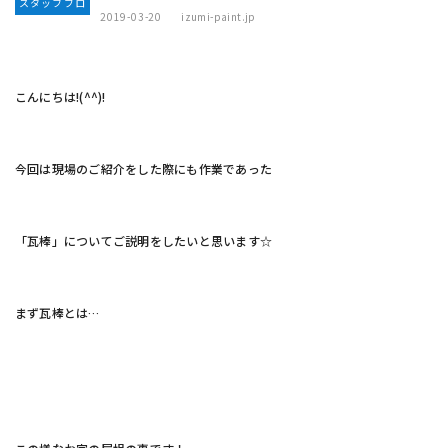
スタッフブロ
2019-03-20
izumi-paint.jp
グ
こんにちは!(^^)!
今回は現場のご紹介をした際にも作業であった
「瓦棒」についてご説明をしたいと思います☆
まず瓦棒とは…