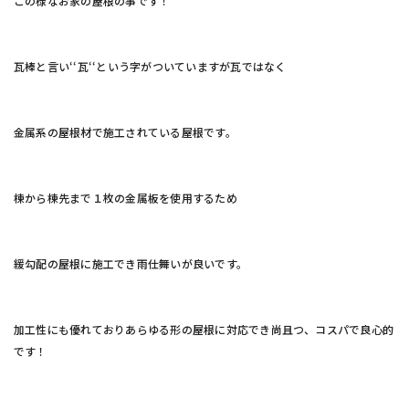
この様なお家の屋根の事です！
瓦棒と言い‘‘瓦‘‘という字がついていますが瓦ではなく
金属系の屋根材で施工されている屋根です。
棟から棟先まで１枚の金属板を使用するため
緩勾配の屋根に施工でき雨仕舞いが良いです。
加工性にも優れておりあらゆる形の屋根に対応でき尚且つ、コスパで良心的
です！