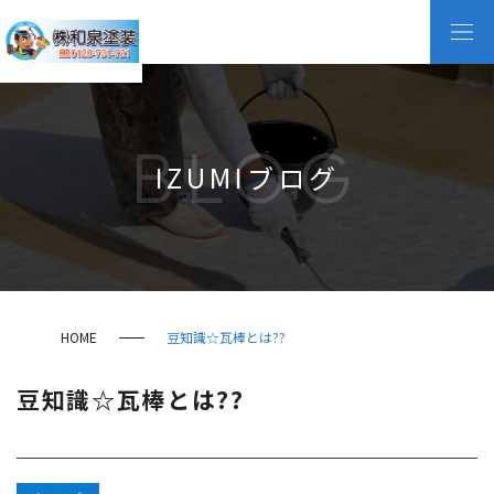
BLOG
IZUMIブログ
HOME
豆知識☆瓦棒とは??
豆知識☆瓦棒とは??