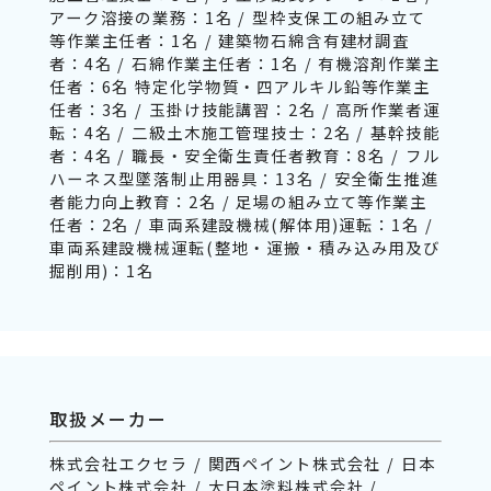
アーク溶接の業務：1名 / 型枠支保工の組み立て
等作業主任者：1名 / 建築物石綿含有建材調査
者：4名 / 石綿作業主任者：1名 / 有機溶剤作業主
任者：6名 特定化学物質・四アルキル鉛等作業主
任者：3名 / 玉掛け技能講習：2名 / 高所作業者運
転：4名 / 二級土木施工管理技士：2名 / 基幹技能
者：4名 / 職長・安全衛生責任者教育：8名 / フル
ハーネス型墜落制止用器具：13名 / 安全衛生推進
者能力向上教育：2名 / 足場の組み立て等作業主
任者：2名 / 車両系建設機械(解体用)運転：1名 /
車両系建設機械運転(整地・運搬・積み込み用及び
掘削用)：1名
取扱メーカー
株式会社エクセラ / 関西ペイント株式会社 / 日本
ペイント株式会社 / 大日本塗料株式会社 /