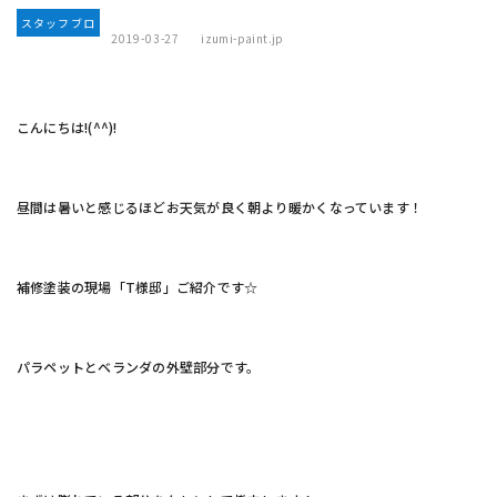
スタッフブロ
2019-03-27
izumi-paint.jp
グ
こんにちは!(^^)!
昼間は暑いと感じるほどお天気が良く朝より暖かくなっています！
補修塗装の現場「T様邸」ご紹介です☆
パラペットとベランダの外壁部分です。