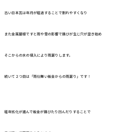
古い日本瓦は年月が経過することで割れやすくなり
また金属屋根ですと雨や雪の影響で錆びが生じ穴が空き始め
そこからの水の侵入により雨漏りします。
続いて２つ目は「雨仕舞い板金からの雨漏り」です！
経年劣化が進んで板金が錆びたり凹んだりすることで