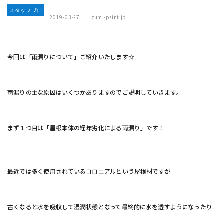
スタッフブロ
2019-03-27
izumi-paint.jp
グ
今回は「雨漏りについて」ご紹介いたします☆
雨漏りの主な原因はいくつかありますのでご説明していきます。
まず１つ目は「屋根本体の経年劣化による雨漏り」です！
最近では多く使用されているコロニアルという屋根材ですが
古くなると水を吸収して湿潤状態となって最終的に水を透すようになったり