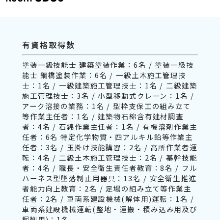
有資格取得数
塗装一級技能士 建築塗装作業：6名 / 塗装一級技
能士 鋼橋塗装作業：6名 / 一級土木施工管理技
士：1名 / 一級建築施工管理技士：1名 / 二級建築
施工管理技士：3名 / 小型移動式クレーン：1名 /
アーク溶接の業務：1名 / 型枠支保工の組み立て
等作業主任者：1名 / 建築物石綿含有建材調査
者：4名 / 石綿作業主任者：1名 / 有機溶剤作業主
任者：6名 特定化学物質・四アルキル鉛等作業主
任者：3名 / 玉掛け技能講習：2名 / 高所作業者運
転：4名 / 二級土木施工管理技士：2名 / 基幹技能
者：4名 / 職長・安全衛生責任者教育：8名 / フル
ハーネス型墜落制止用器具：13名 / 安全衛生推進
者能力向上教育：2名 / 足場の組み立て等作業主
任者：2名 / 車両系建設機械(解体用)運転：1名 /
車両系建設機械運転(整地・運搬・積み込み用及び
掘削用)：1名