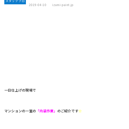
スタッフブロ
2019-04-10
izumi-paint.jp
グ
一日仕上げの現場で
マンションの一室の
「内装作業」
のご紹介です
☆