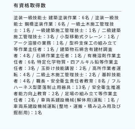
有資格取得数
塗装一級技能士 建築塗装作業：6名 / 塗装一級技
能士 鋼橋塗装作業：6名 / 一級土木施工管理技
士：1名 / 一級建築施工管理技士：1名 / 二級建築
施工管理技士：3名 / 小型移動式クレーン：1名 /
アーク溶接の業務：1名 / 型枠支保工の組み立て
等作業主任者：1名 / 建築物石綿含有建材調査
者：4名 / 石綿作業主任者：1名 / 有機溶剤作業主
任者：6名 特定化学物質・四アルキル鉛等作業主
任者：3名 / 玉掛け技能講習：2名 / 高所作業者運
転：4名 / 二級土木施工管理技士：2名 / 基幹技能
者：4名 / 職長・安全衛生責任者教育：8名 / フル
ハーネス型墜落制止用器具：13名 / 安全衛生推進
者能力向上教育：2名 / 足場の組み立て等作業主
任者：2名 / 車両系建設機械(解体用)運転：1名 /
車両系建設機械運転(整地・運搬・積み込み用及び
掘削用)：1名