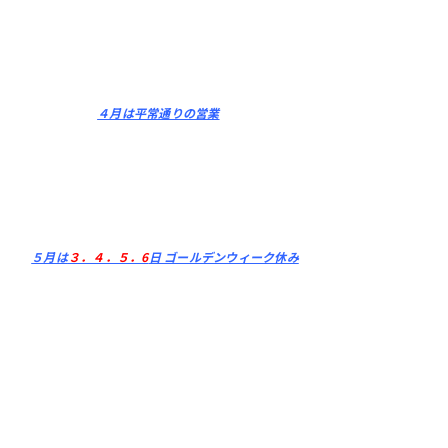
４月は平常通りの営業
５月は
３．４．５．6
日 ゴールデンウィーク休み