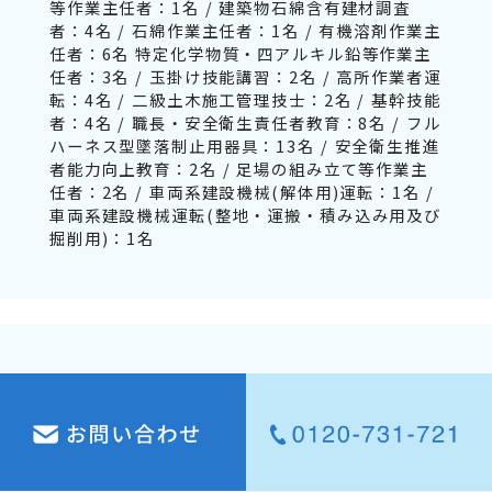
等作業主任者：1名 / 建築物石綿含有建材調査
者：4名 / 石綿作業主任者：1名 / 有機溶剤作業主
任者：6名 特定化学物質・四アルキル鉛等作業主
任者：3名 / 玉掛け技能講習：2名 / 高所作業者運
転：4名 / 二級土木施工管理技士：2名 / 基幹技能
者：4名 / 職長・安全衛生責任者教育：8名 / フル
ハーネス型墜落制止用器具：13名 / 安全衛生推進
者能力向上教育：2名 / 足場の組み立て等作業主
任者：2名 / 車両系建設機械(解体用)運転：1名 /
車両系建設機械運転(整地・運搬・積み込み用及び
掘削用)：1名
取扱メーカー
株式会社エクセラ / 関西ペイント株式会社 / 日本
ペイント株式会社 / 大日本塗料株式会社 /
kikusui electronics corp. / アロン化成株式会