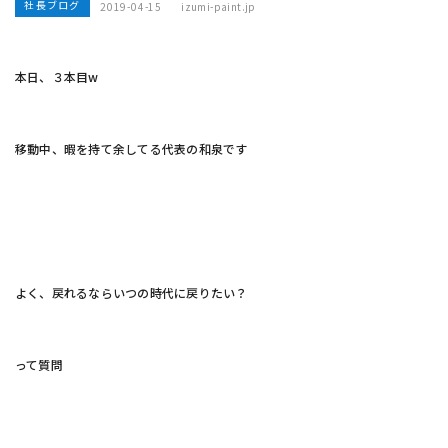
社長ブログ
2019-04-15
izumi-paint.jp
本日、３本目w
移動中、暇を持て余してる代表の和泉です
よく、戻れるならいつの時代に戻りたい？
って質問