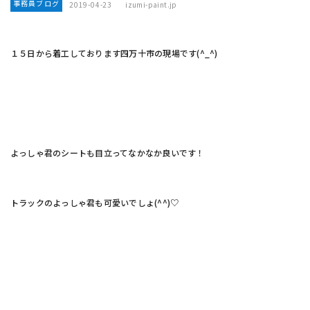
事務員ブログ
2019-04-23
izumi-paint.jp
１５日から着工しております四万十市の現場です(^_^)
よっしゃ君のシートも目立ってなかなか良いです！
トラックのよっしゃ君も可愛いでしょ(^^)♡