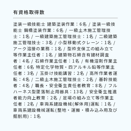
有資格取得数
塗装一級技能士 建築塗装作業：6名 / 塗装一級技
能士 鋼橋塗装作業：6名 / 一級土木施工管理技
士：1名 / 一級建築施工管理技士：1名 / 二級建築
施工管理技士：3名 / 小型移動式クレーン：1名 /
アーク溶接の業務：1名 / 型枠支保工の組み立て
等作業主任者：1名 / 建築物石綿含有建材調査
者：4名 / 石綿作業主任者：1名 / 有機溶剤作業主
任者：6名 特定化学物質・四アルキル鉛等作業主
任者：3名 / 玉掛け技能講習：2名 / 高所作業者運
転：4名 / 二級土木施工管理技士：2名 / 基幹技能
者：4名 / 職長・安全衛生責任者教育：8名 / フル
ハーネス型墜落制止用器具：13名 / 安全衛生推進
者能力向上教育：2名 / 足場の組み立て等作業主
任者：2名 / 車両系建設機械(解体用)運転：1名 /
車両系建設機械運転(整地・運搬・積み込み用及び
掘削用)：1名