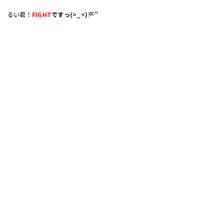
るい君！
FIGHT
ですっ
(>_<)
”