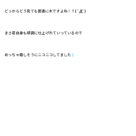
どっからどう見ても普通に木ですよね！？
( ﾟДﾟ)
まさ君自身も順調に仕上げれていっているので
めっちゃ嬉しそうにニコニコしてました
♪