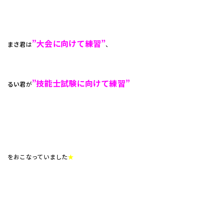
”大会に向けて練習”
まさ君
は
、
”技能士試験に向けて練習”
るい君
が
をおこなっていました
★