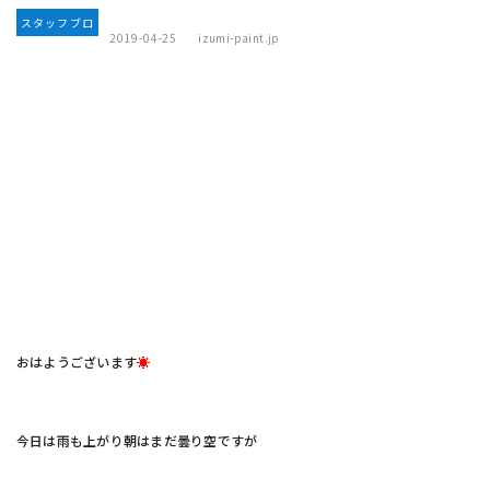
スタッフブロ
2019-04-25
izumi-paint.jp
グ
おはようございます
☀
今日は雨も上がり朝はまだ曇り空ですが