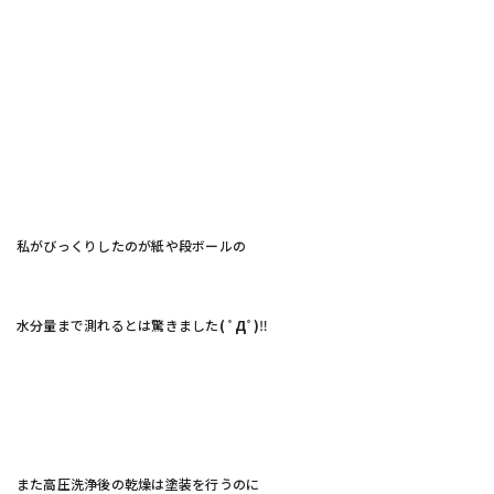
私がびっくりしたのが紙や段ボールの
水分量まで測れるとは驚きました
( ﾟДﾟ)
‼
また高圧洗浄後の乾燥は塗装を行うのに