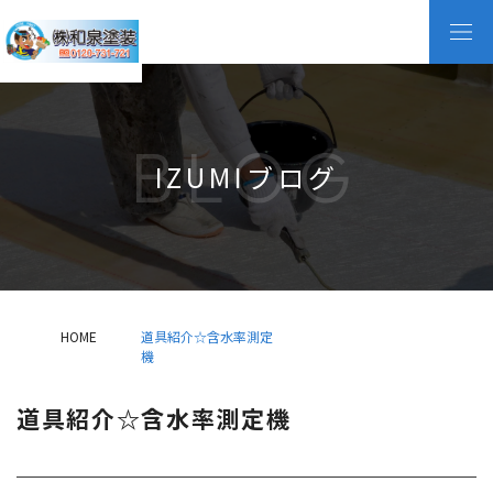
BLOG
IZUMIブログ
HOME
道具紹介☆含水率測定
機
道具紹介☆含水率測定機