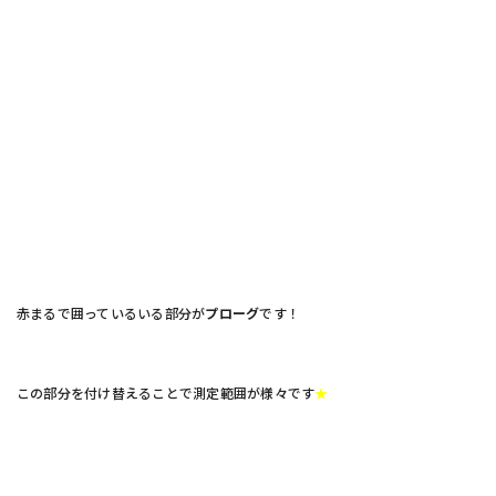
赤まるで囲っているいる部分が
プローグ
です！
この部分を付け替えることで測定範囲が様々です
★