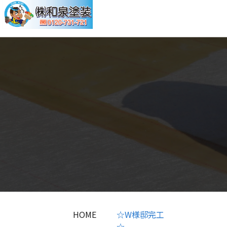
HOME
☆W様邸完工
☆