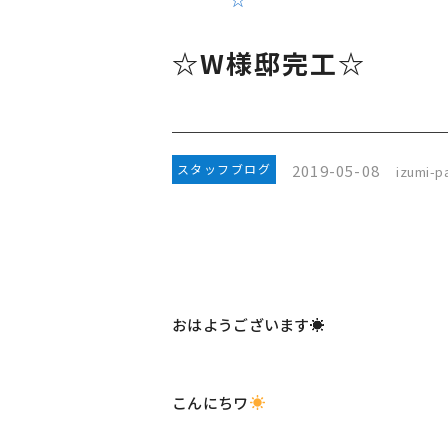
☆W様邸完工☆
2019-05-08
スタッフブログ
izumi-pa
おはようございます☀
こんにちワ