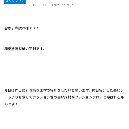
スタッフブロ
2019-05-17
izumi-paint.jp
グ
皆さまお疲れ様です！
和泉塗装
営業の下村です。
今日は昨日に引き続き床材の紹介をしたいと思います。昨日紹介した長尺シ
ートよりも薄くてクッション性の高い床材がクッションフロアと呼ばれるも
のです！