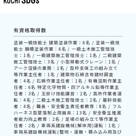
有資格取得数
塗装一級技能士 建築塗装作業：6名 / 塗装一級技
能士 鋼橋塗装作業：6名 / 一級土木施工管理技
士：1名 / 一級建築施工管理技士：1名 / 二級建築
施工管理技士：3名 / 小型移動式クレーン：1名 /
アーク溶接の業務：1名 / 型枠支保工の組み立て
等作業主任者：1名 / 建築物石綿含有建材調査
者：4名 / 石綿作業主任者：1名 / 有機溶剤作業主
任者：6名 特定化学物質・四アルキル鉛等作業主
任者：3名 / 玉掛け技能講習：2名 / 高所作業者運
転：4名 / 二級土木施工管理技士：2名 / 基幹技能
者：4名 / 職長・安全衛生責任者教育：8名 / フル
ハーネス型墜落制止用器具：13名 / 安全衛生推進
者能力向上教育：2名 / 足場の組み立て等作業主
任者：2名 / 車両系建設機械(解体用)運転：1名 /
車両系建設機械運転(整地・運搬・積み込み用及び