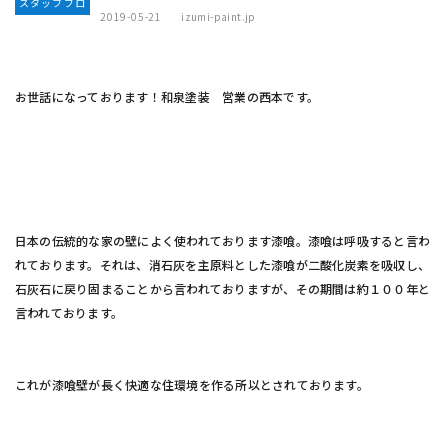
スタッフブロ
2019-05-21
izumi-paint.jp
グ
お世話になっております！和泉塗装 営業の西本です。
日本の伝統的な家の壁によく使われております漆喰。漆喰は呼吸すると言わ
れております。それは、消石灰を主原料とした漆喰が二酸化炭素を吸収し、
石灰石に戻り固まることから言われておりますが、その期間は約１００年と
言われております。
これが漆喰壁が長く快適な住環境を作る所以とされております。