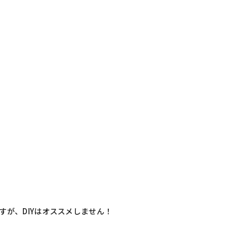
すが、
DIY
はオススメしません！