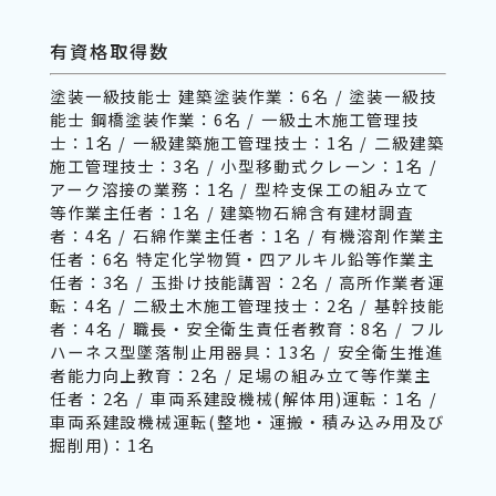
有資格取得数
塗装一級技能士 建築塗装作業：6名 / 塗装一級技
能士 鋼橋塗装作業：6名 / 一級土木施工管理技
士：1名 / 一級建築施工管理技士：1名 / 二級建築
施工管理技士：3名 / 小型移動式クレーン：1名 /
アーク溶接の業務：1名 / 型枠支保工の組み立て
等作業主任者：1名 / 建築物石綿含有建材調査
者：4名 / 石綿作業主任者：1名 / 有機溶剤作業主
任者：6名 特定化学物質・四アルキル鉛等作業主
任者：3名 / 玉掛け技能講習：2名 / 高所作業者運
転：4名 / 二級土木施工管理技士：2名 / 基幹技能
者：4名 / 職長・安全衛生責任者教育：8名 / フル
ハーネス型墜落制止用器具：13名 / 安全衛生推進
者能力向上教育：2名 / 足場の組み立て等作業主
任者：2名 / 車両系建設機械(解体用)運転：1名 /
車両系建設機械運転(整地・運搬・積み込み用及び
掘削用)：1名