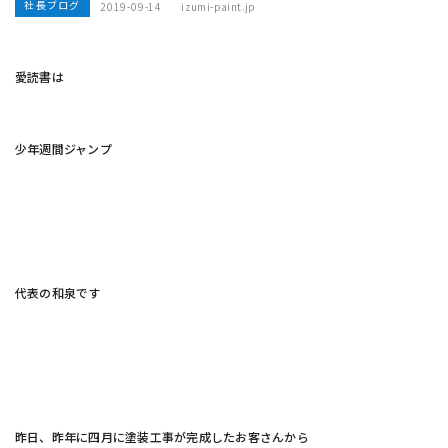
社長ブログ
2019-09-14
izumi-paint.jp
愛読書は
少年週間ジャンプ
代表の和泉です
昨日、昨年に四月に塗装工事が完成したお客さんから