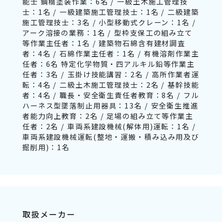
能士 鋼橋塗装作業：6名 / 一級土木施工管理技
士：1名 / 一級建築施工管理技士：1名 / 二級建築
施工管理技士：3名 / 小型移動式クレーン：1名 /
アーク溶接の業務：1名 / 型枠支保工の組み立て
等作業主任者：1名 / 建築物石綿含有建材調査
者：4名 / 石綿作業主任者：1名 / 有機溶剤作業主
任者：6名 特定化学物質・四アルキル鉛等作業主
任者：3名 / 玉掛け技能講習：2名 / 高所作業者運
転：4名 / 二級土木施工管理技士：2名 / 基幹技能
者：4名 / 職長・安全衛生責任者教育：8名 / フル
ハーネス型墜落制止用器具：13名 / 安全衛生推進
者能力向上教育：2名 / 足場の組み立て等作業主
任者：2名 / 車両系建設機械(解体用)運転：1名 /
車両系建設機械運転(整地・運搬・積み込み用及び
掘削用)：1名
取扱メーカー