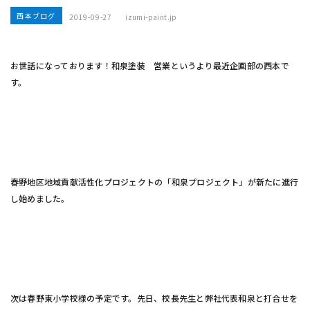
西本ブログ
2019-09-27
izumi-paint.jp
お世話になっております！和泉塗装 営業というより最近企画部の西本で
す。
春野地区地域貢献活性化プロジェクトの「和泉プロジェクト」が新たに進行
し始めました。
次は春野東小学校様の予定です。先日、校長先生と弊社代表和泉と打合せを