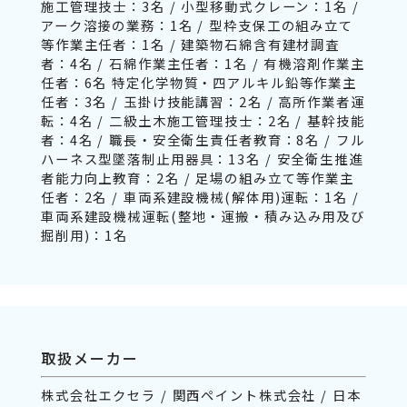
施工管理技士：3名 / 小型移動式クレーン：1名 /
アーク溶接の業務：1名 / 型枠支保工の組み立て
等作業主任者：1名 / 建築物石綿含有建材調査
者：4名 / 石綿作業主任者：1名 / 有機溶剤作業主
任者：6名 特定化学物質・四アルキル鉛等作業主
任者：3名 / 玉掛け技能講習：2名 / 高所作業者運
転：4名 / 二級土木施工管理技士：2名 / 基幹技能
者：4名 / 職長・安全衛生責任者教育：8名 / フル
ハーネス型墜落制止用器具：13名 / 安全衛生推進
者能力向上教育：2名 / 足場の組み立て等作業主
任者：2名 / 車両系建設機械(解体用)運転：1名 /
車両系建設機械運転(整地・運搬・積み込み用及び
掘削用)：1名
取扱メーカー
株式会社エクセラ / 関西ペイント株式会社 / 日本