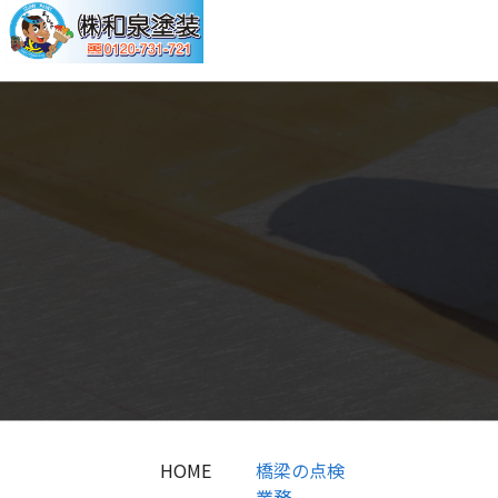
HOME
橋梁の点検
業務