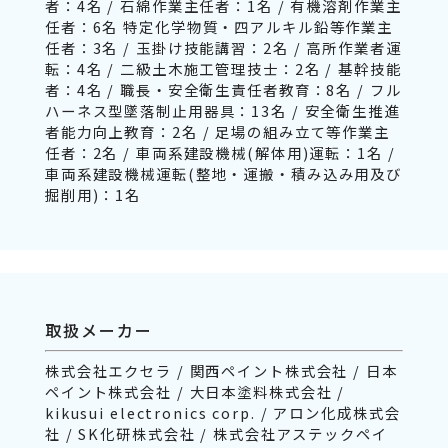
者：4名 / 石綿作業主任者：1名 / 有機溶剤作業主
任者：6名 特定化学物質・四アルキル鉛等作業主
任者：3名 / 玉掛け技能講習：2名 / 高所作業者運
転：4名 / 二級土木施工管理技士：2名 / 基幹技能
者：4名 / 職長・安全衛生責任者教育：8名 / フル
ハーネス型墜落制止用器具：13名 / 安全衛生推進
者能力向上教育：2名 / 足場の組み立て等作業主
任者：2名 / 車両系建設機械(解体用)運転：1名 /
車両系建設機械運転(整地・運搬・積み込み用及び
掘削用)：1名
取扱メーカー
株式会社エクセラ / 関西ペイント株式会社 / 日本
ペイント株式会社 / 大日本塗料株式会社 /
kikusui electronics corp. / アロン化成株式会
社 / SK化研株式会社 / 株式会社アステックペイ