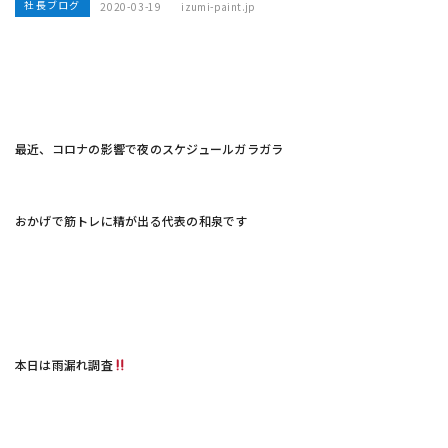
社長ブログ
2020-03-19
izumi-paint.jp
最近、コロナの影響で夜のスケジュールガラガラ
おかげで筋トレに精が出る代表の和泉です
本日は雨漏れ調査