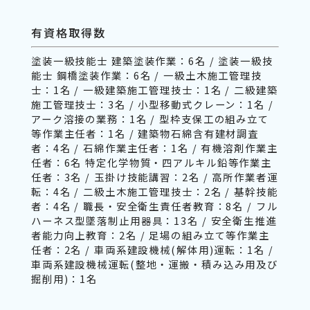
有資格取得数
塗装一級技能士 建築塗装作業：6名 / 塗装一級技
能士 鋼橋塗装作業：6名 / 一級土木施工管理技
士：1名 / 一級建築施工管理技士：1名 / 二級建築
施工管理技士：3名 / 小型移動式クレーン：1名 /
アーク溶接の業務：1名 / 型枠支保工の組み立て
等作業主任者：1名 / 建築物石綿含有建材調査
者：4名 / 石綿作業主任者：1名 / 有機溶剤作業主
任者：6名 特定化学物質・四アルキル鉛等作業主
任者：3名 / 玉掛け技能講習：2名 / 高所作業者運
転：4名 / 二級土木施工管理技士：2名 / 基幹技能
者：4名 / 職長・安全衛生責任者教育：8名 / フル
ハーネス型墜落制止用器具：13名 / 安全衛生推進
者能力向上教育：2名 / 足場の組み立て等作業主
任者：2名 / 車両系建設機械(解体用)運転：1名 /
車両系建設機械運転(整地・運搬・積み込み用及び
掘削用)：1名