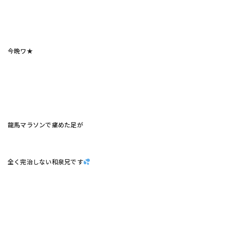
今晩ワ★
龍馬マラソンで痛めた足が
全く完治しない和泉兄です