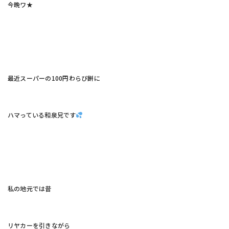
今晩ワ★
最近スーパーの100円わらび餅に
ハマっている和泉兄です
私の地元では昔
リヤカーを引きながら