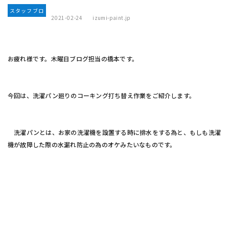
スタッフブロ
2021-02-24
izumi-paint.jp
グ
お疲れ様です。木曜日ブログ担当の橋本です。
今回は、洗濯パン廻りのコーキング打ち替え作業をご紹介します。
洗濯パンとは、お家の洗濯機を設置する時に排水をする為と、もしも洗濯
機が故障した際の水漏れ防止の為のオケみたいなものです。