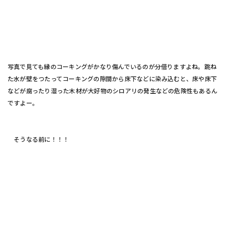
写真で見ても縁のコーキングがかなり傷んでいるのが分借りますよね。跳ね
た水が壁をつたってコーキングの隙間から床下などに染み込むと、床や床下
などが腐ったり湿った木材が大好物のシロアリの発生などの危険性もあるん
ですよー。
そうなる前に！！！