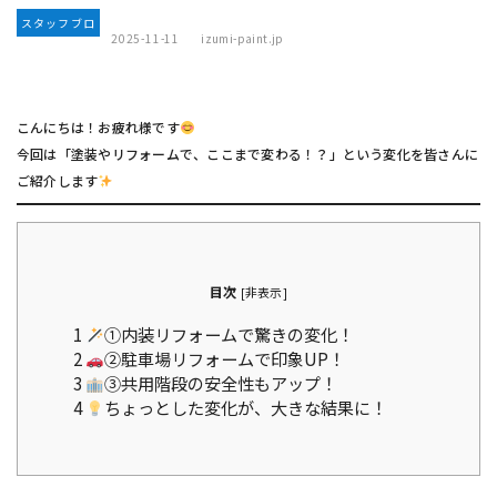
スタッフブロ
2025-11-11
izumi-paint.jp
グ
こんにちは！お疲れ様です
今回は「塗装やリフォームで、ここまで変わる！？」という変化を皆さんに
ご紹介します
目次
[
非表示
]
1
①内装リフォームで驚きの変化！
2
②駐車場リフォームで印象UP！
3
③共用階段の安全性もアップ！
4
ちょっとした変化が、大きな結果に！