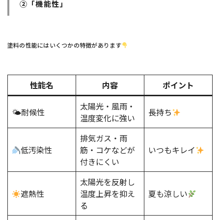
②「機能性」
塗料の性能にはいくつかの特徴があります
性能名
内容
ポイント
太陽光・風雨・
🌤耐候性
長持ち
温度変化に強い
排気ガス・雨
低汚染性
筋・コケなどが
いつもキレイ
付きにくい
太陽光を反射し
遮熱性
温度上昇を抑え
夏も涼しい
る