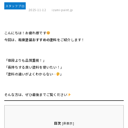
スタッフブロ
2025-11-12
izumi-paint.jp
グ
こんにちは！お疲れ様です
今回は、
和泉塗装おすすめの塗料
をご紹介します！
「値段よりも品質重視！」
「長持ちする良い塗料を使いたい！」
「塗料の違いがよくわからない…
」
そんな方は、ぜひ最後までご覧ください
目次
[
非表示
]