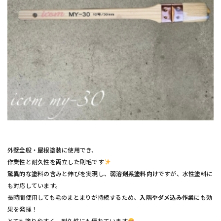
外壁全般・屋根塗装に使用でき、
作業性と耐久性を両立した刷毛です
驚異的な塗料の含みと伸びを実現し、
弱溶剤系塗料向け
ですが、水性塗料に
も対応しています。
長時間使用しても毛のまとまりが持続するため、
入隅やダメ込み作業
にも効
果を発揮！
とても塗りやすく、耐久性にも優れています