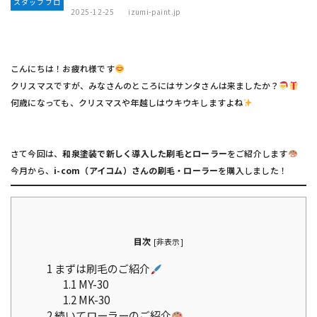
スタッフブロ
2025-12-25
izumi-paint.jp
グ
こんにちは！お疲れ様です
クリスマスですが、みなさんのところにはサンタさんは来ましたか？
何歳になっても、クリスマスや年越しはウキウキしますよね
さて今回は、
和泉塗装で新しく導入した刷毛とローラー
をご紹介します
今月から、
i-com（アイコム）
さんの刷毛・ローラー
を購入しました！
目次
[
非表示
]
1
まずは刷毛のご紹介
1.1
MY-30
1.2
MK-30
2
続いてローラーのご紹介