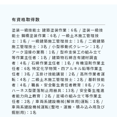
有資格取得数
塗装一級技能士 建築塗装作業：6名 / 塗装一級技
能士 鋼橋塗装作業：6名 / 一級土木施工管理技
士：1名 / 一級建築施工管理技士：1名 / 二級建築
施工管理技士：3名 / 小型移動式クレーン：1名 /
アーク溶接の業務：1名 / 型枠支保工の組み立て
等作業主任者：1名 / 建築物石綿含有建材調査
者：4名 / 石綿作業主任者：1名 / 有機溶剤作業主
任者：6名 特定化学物質・四アルキル鉛等作業主
任者：3名 / 玉掛け技能講習：2名 / 高所作業者運
転：4名 / 二級土木施工管理技士：2名 / 基幹技能
者：4名 / 職長・安全衛生責任者教育：8名 / フル
ハーネス型墜落制止用器具：13名 / 安全衛生推進
者能力向上教育：2名 / 足場の組み立て等作業主
任者：2名 / 車両系建設機械(解体用)運転：1名 /
車両系建設機械運転(整地・運搬・積み込み用及び
掘削用)：1名