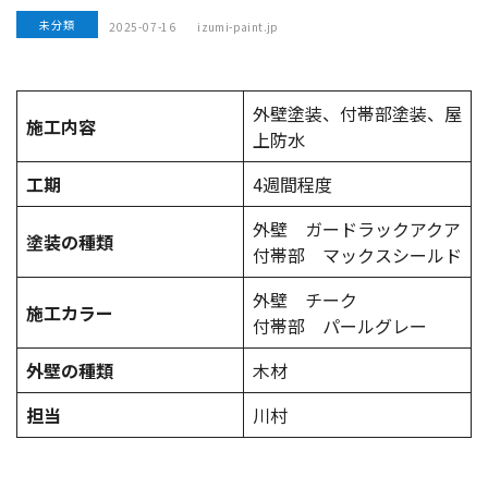
未分類
2025-07-16
izumi-paint.jp
外壁塗装、付帯部塗装、屋
施工内容
上防水
工期
4週間程度
外壁 ガードラックアクア
塗装の種類
付帯部 マックスシールド
外壁 チーク
施工カラー
付帯部 パールグレー
外壁の種類
木材
担当
川村