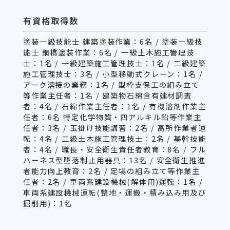
有資格取得数
塗装一級技能士 建築塗装作業：6名 / 塗装一級技
能士 鋼橋塗装作業：6名 / 一級土木施工管理技
士：1名 / 一級建築施工管理技士：1名 / 二級建築
施工管理技士：3名 / 小型移動式クレーン：1名 /
アーク溶接の業務：1名 / 型枠支保工の組み立て
等作業主任者：1名 / 建築物石綿含有建材調査
者：4名 / 石綿作業主任者：1名 / 有機溶剤作業主
任者：6名 特定化学物質・四アルキル鉛等作業主
任者：3名 / 玉掛け技能講習：2名 / 高所作業者運
転：4名 / 二級土木施工管理技士：2名 / 基幹技能
者：4名 / 職長・安全衛生責任者教育：8名 / フル
ハーネス型墜落制止用器具：13名 / 安全衛生推進
者能力向上教育：2名 / 足場の組み立て等作業主
任者：2名 / 車両系建設機械(解体用)運転：1名 /
車両系建設機械運転(整地・運搬・積み込み用及び
掘削用)：1名