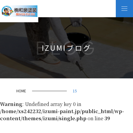
BLOG
IZUMIブログ
HOME
15
Warning
: Undefined array key 0 in
/home/xs242232/izumi-paint.jp/public_html/wp-
content/themes/izumi/single.php
on line
39