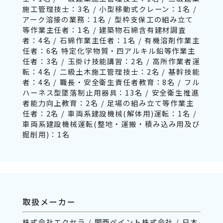
施工管理技士：3名 / 小型移動式クレーン：1名 /
アーク溶接の業務：1名 / 型枠支保工の組み立て
等作業主任者：1名 / 建築物石綿含有建材調査
者：4名 / 石綿作業主任者：1名 / 有機溶剤作業主
任者：6名 特定化学物質・四アルキル鉛等作業主
任者：3名 / 玉掛け技能講習：2名 / 高所作業者運
転：4名 / 二級土木施工管理技士：2名 / 基幹技能
者：4名 / 職長・安全衛生責任者教育：8名 / フル
ハーネス型墜落制止用器具：13名 / 安全衛生推進
者能力向上教育：2名 / 足場の組み立て等作業主
任者：2名 / 車両系建設機械(解体用)運転：1名 /
車両系建設機械運転(整地・運搬・積み込み用及び
掘削用)：1名
取扱メーカー
株式会社エクセラ / 関西ペイント株式会社 / 日本