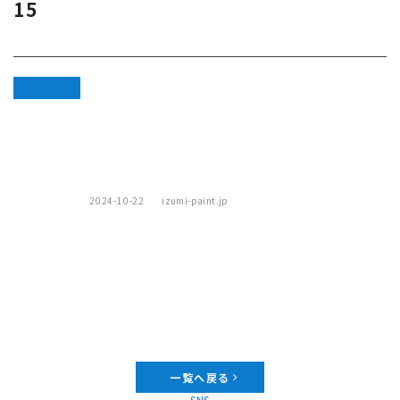
15
Warning
:
Attempt to
read
property
"cat_name"
2024-10-22
izumi-paint.jp
on null in
/home/xs242232/izumi-
paint.jp/public_html/wp-
content/themes/izumi/single.php
on line
46
一覧へ戻る