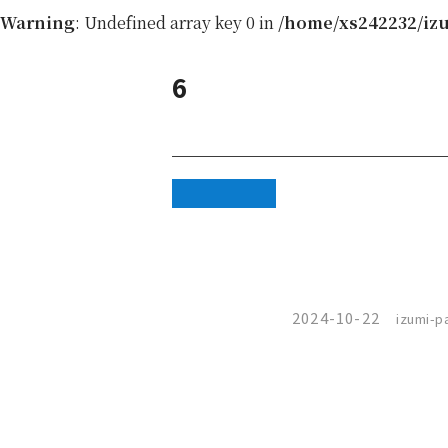
Warning
: Undefined array key 0 in
/home/xs242232/izu
6
Warning
:
Attempt to
read property
"cat_name"
2024-10-22
izumi-pa
on null in
/home/xs242232/izumi-
paint.jp/public_html/wp-
content/themes/izumi/single.php
on line
46