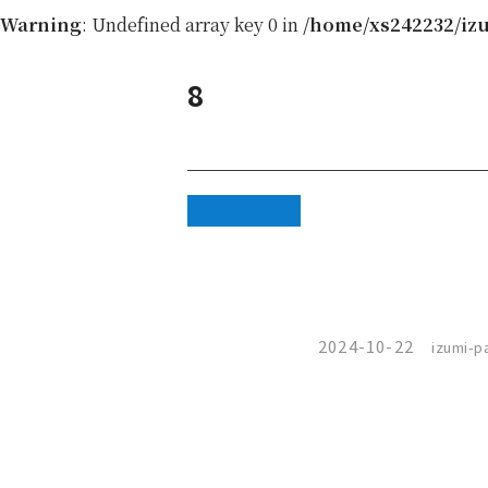
Warning
: Undefined array key 0 in
/home/xs242232/izu
8
Warning
:
Attempt to
read property
"cat_name"
2024-10-22
izumi-pa
on null in
/home/xs242232/izumi-
paint.jp/public_html/wp-
content/themes/izumi/single.php
on line
46