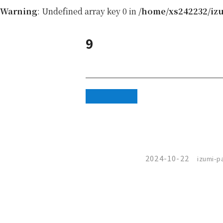
Warning
: Undefined array key 0 in
/home/xs242232/izu
9
Warning
:
Attempt to
read property
"cat_name"
2024-10-22
izumi-pa
on null in
/home/xs242232/izumi-
paint.jp/public_html/wp-
content/themes/izumi/single.php
on line
46